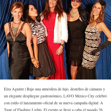
Elza Aguirre | Bajo una atmósfera de lujo, destellos de cámaras y
un elegante despliegue gastronómico, LAVO Mexico City celebró
con estilo el lanzamiento oficial de su nueva campaña digital: A
Taste of Flashing Lights. El evento se llevó a cabo el pasado 26