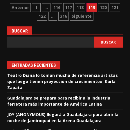
Paginación
Anterior
1
…
116
117
118
119
120
121
122
…
316
Siguiente
de
entradas
BUSCAR
BUSCAR
ENTRADAS RECIENTES
Teatro Diana lo toman mucho de referencia artistas
que luego tienen proyección de crecimiento»: Karla
Zapata
Guadalajara se prepara para recibir a la industria
ferretera más importante de América Latina
JOY (ANONYMOUS) llegará a Guadalajara para abrir la
noche de Jamiroquai en la Arena Guadalajara