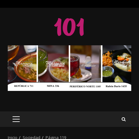
Saltar
al
contenido
MENÚ
PRINCIPAL
Inicio
Sociedad
Página 119